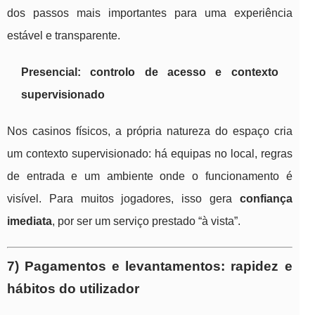
dos passos mais importantes para uma experiência
estável e transparente.
Presencial: controlo de acesso e contexto
supervisionado
Nos casinos físicos, a própria natureza do espaço cria
um contexto supervisionado: há equipas no local, regras
de entrada e um ambiente onde o funcionamento é
visível. Para muitos jogadores, isso gera
confiança
imediata
, por ser um serviço prestado “à vista”.
7) Pagamentos e levantamentos: rapidez e
hábitos do utilizador