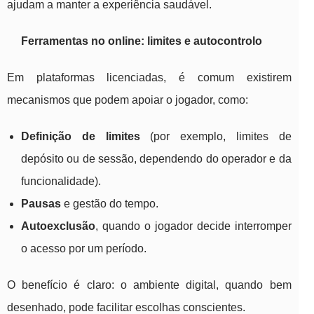
ajudam a manter a experiência saudável.
Ferramentas no online: limites e autocontrolo
Em plataformas licenciadas, é comum existirem
mecanismos que podem apoiar o jogador, como:
Definição de limites
(por exemplo, limites de
depósito ou de sessão, dependendo do operador e da
funcionalidade).
Pausas
e gestão do tempo.
Autoexclusão
, quando o jogador decide interromper
o acesso por um período.
O benefício é claro: o ambiente digital, quando bem
desenhado, pode facilitar escolhas conscientes.