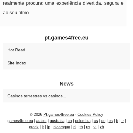
realmente procura: uma experiência divertida, segura e
ao seu ritmo.
pt.games4free.eu
Hot Read
Site Index
News
Casinos terrestres vs casinos...
© 2026
Pt.games4free.eu
-
Cookies Policy
games4free.eu
|
arabic
|
australia
|
ca
|
colombia
|
cs
|
de
|
es
|
fi
|
fr
|
greek
|
it
|
jp
|
nicaragua
|
nl
|
th
|
us
|
vi
|
zh