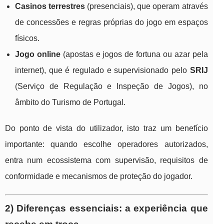
Casinos terrestres
(presenciais), que operam através
de concessões e regras próprias do jogo em espaços
físicos.
Jogo online
(apostas e jogos de fortuna ou azar pela
internet), que é regulado e supervisionado pelo
SRIJ
(Serviço de Regulação e Inspeção de Jogos), no
âmbito do Turismo de Portugal.
Do ponto de vista do utilizador, isto traz um benefício
importante: quando escolhe operadores autorizados,
entra num ecossistema com supervisão, requisitos de
conformidade e mecanismos de proteção do jogador.
2) Diferenças essenciais: a experiência que