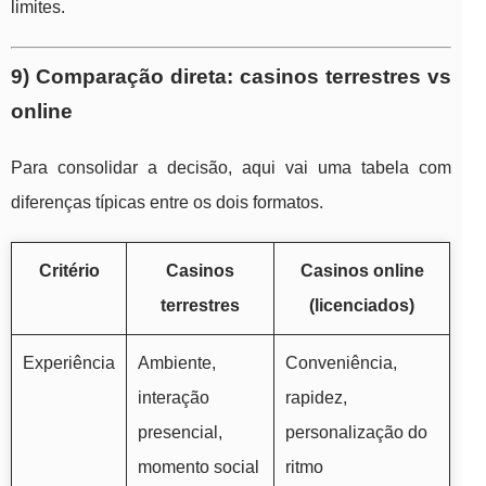
limites.
9) Comparação direta: casinos terrestres vs
online
Para consolidar a decisão, aqui vai uma tabela com
diferenças típicas entre os dois formatos.
Critério
Casinos
Casinos online
terrestres
(licenciados)
Experiência
Ambiente,
Conveniência,
interação
rapidez,
presencial,
personalização do
momento social
ritmo