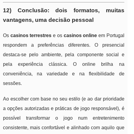
12) Conclusão: dois formatos, muitas
vantagens, uma decisão pessoal
Os
casinos terrestres
e os
casinos online
em Portugal
respondem a preferências diferentes. O presencial
destaca-se pelo ambiente, pela componente social e
pela experiência clássica. O online brilha na
conveniência, na variedade e na flexibilidade de
sessões.
Ao escolher com base no seu estilo (e ao dar prioridade
a opções autorizadas e práticas de jogo responsável), é
possível transformar o jogo num entretenimento
consistente, mais confortável e alinhado com aquilo que