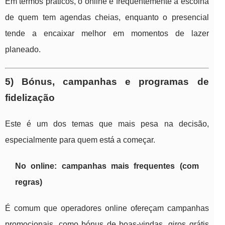
Em termos práticos, o online é frequentemente a escolha
de quem tem agendas cheias, enquanto o presencial
tende a encaixar melhor em momentos de lazer
planeado.
5) Bónus, campanhas e programas de
fidelização
Este é um dos temas que mais pesa na decisão,
especialmente para quem está a começar.
No online: campanhas mais frequentes (com
regras)
É comum que operadores online ofereçam campanhas
promocionais, como bónus de boas-vindas, giros grátis