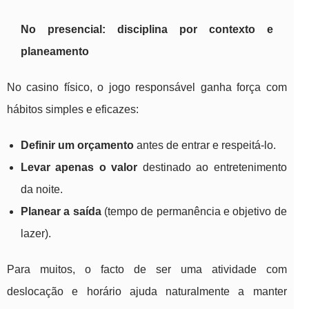
No presencial: disciplina por contexto e
planeamento
No casino físico, o jogo responsável ganha força com
hábitos simples e eficazes:
Definir um orçamento
antes de entrar e respeitá-lo.
Levar apenas o valor
destinado ao entretenimento
da noite.
Planear a saída
(tempo de permanência e objetivo de
lazer).
Para muitos, o facto de ser uma atividade com
deslocação e horário ajuda naturalmente a manter