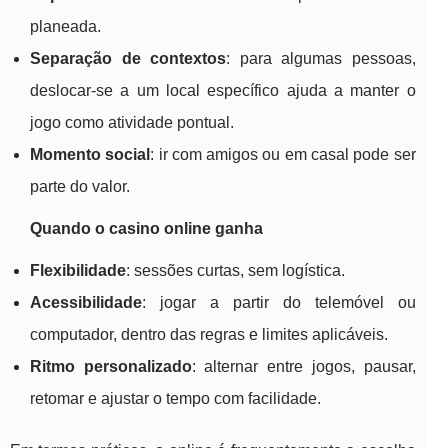
planeada.
Separação de contextos
: para algumas pessoas,
deslocar-se a um local específico ajuda a manter o
jogo como atividade pontual.
Momento social
: ir com amigos ou em casal pode ser
parte do valor.
Quando o casino online ganha
Flexibilidade
: sessões curtas, sem logística.
Acessibilidade
: jogar a partir do telemóvel ou
computador, dentro das regras e limites aplicáveis.
Ritmo personalizado
: alternar entre jogos, pausar,
retomar e ajustar o tempo com facilidade.