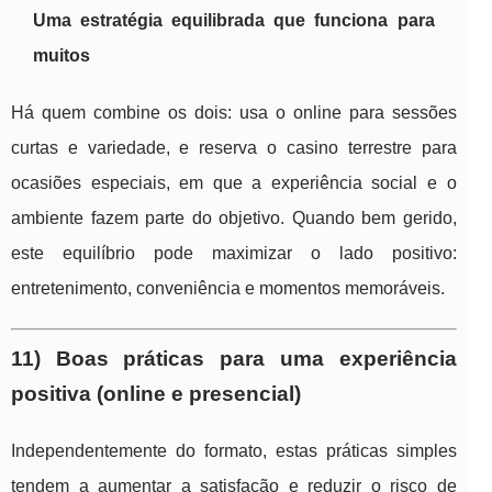
Uma estratégia equilibrada que funciona para
muitos
Há quem combine os dois: usa o online para sessões
curtas e variedade, e reserva o casino terrestre para
ocasiões especiais, em que a experiência social e o
ambiente fazem parte do objetivo. Quando bem gerido,
este equilíbrio pode maximizar o lado positivo:
entretenimento, conveniência e momentos memoráveis.
11) Boas práticas para uma experiência
positiva (online e presencial)
Independentemente do formato, estas práticas simples
tendem a aumentar a satisfação e reduzir o risco de