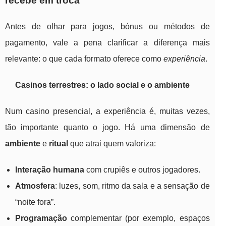
recebe em troca
Antes de olhar para jogos, bónus ou métodos de
pagamento, vale a pena clarificar a diferença mais
relevante: o que cada formato oferece como
experiência
.
Casinos terrestres: o lado social e o ambiente
Num casino presencial, a experiência é, muitas vezes,
tão importante quanto o jogo. Há uma dimensão de
ambiente
e
ritual
que atrai quem valoriza:
Interação humana
com crupiês e outros jogadores.
Atmosfera
: luzes, som, ritmo da sala e a sensação de
“noite fora”.
Programação
complementar (por exemplo, espaços